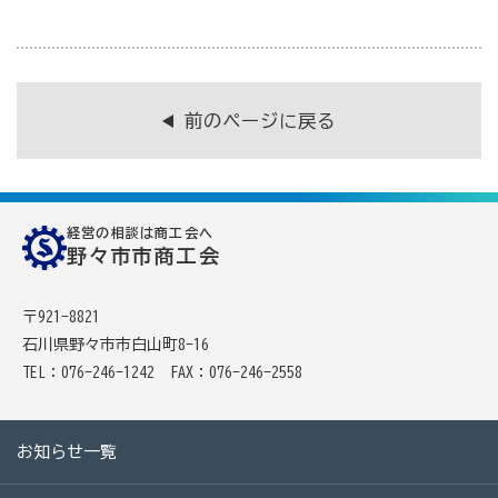
商工会の共済・保険
一つの掛金で貯蓄・生命保障・融資の3つの備え（商工
前のページに戻る
貯蓄共済）
死亡保険金(最高6千万円)の掛捨共済・福祉共済「生
命」保障
経営の相談は商工会へ
石川県中小企業共済協同組合(傷害共済・自動車事故費
野々市市商工会
用共済）
〒921-8821
従業員の退職金共済制度
石川県野々市市白山町8-16
経営者の退職金制度（小規模企業共済）
TEL：076-246-1242
FAX：076-246-2558
取引先の破たんによる連鎖倒産を防ぐ（中小企業倒産防
止共済）
お知らせ一覧
海外PL保険(国内補償は、ビジネス総合保険へ）