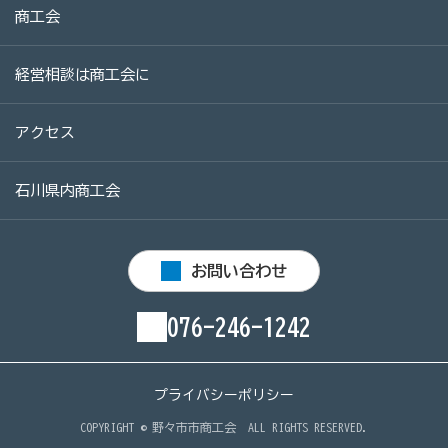
商工会
病気やケガで働けない場合の所得を補償（休業補償制
度）
経営相談は商工会に
全国商工会連合会会員福祉共済「がん」重点補償
万が一の「労働災害」と使用者賠償補償がセットの保険
アクセス
（商工会の業務災害保険）
海外での知財係争による経営リスクから皆様をお守りし
石川県内商工会
ます（海外知財訴訟費用保険制度）
事業活動のリスクを全て備えた保険（ビジネス総合保
お問い合わせ
険）
情報漏えいリスクの備えに（情報漏えい保険）
076-246-1242
商工会のサービス
プライバシーポリシー
経理・記帳代行
COPYRIGHT ©
野々市市商工会
ALL RIGHTS RESERVED.