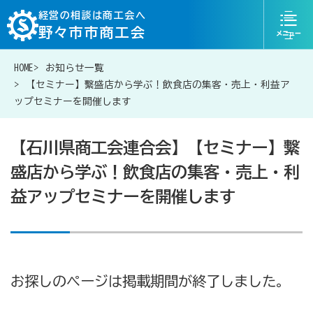
ニ
経営の相談は商工会へ
野々市市商工会
ュ
ー
HOME
お知らせ一覧
076-246-1242
お問い合わせ
【セミナー】繫盛店から学ぶ！飲食店の集客・売上・利益ア
ップセミナーを開催します
【石川県商工会連合会】【セミナー】繫
盛店から学ぶ！飲食店の集客・売上・利
経営相談は商工会に
益アップセミナーを開催します
補助金・助成金一覧
商工会が扱う融資・金融制度
お探しのページは掲載期間が終了しました。
令和6年能登半島地震等災害に関する支援情報