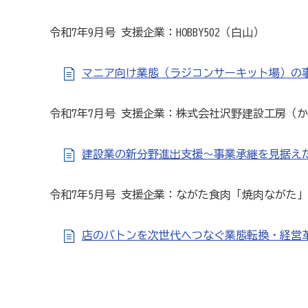
商工会が扱う検定
令和7年9月号 支援企業：HOBBY502（白山）
全国商工会珠算検定試験
リテールマーケティング（
マニア向け業態（ラジコンサーキット場）の
石川県内の商工会の支援事例
令和7年7月号 支援企業：株式会社沢野建設工房（
行きます・聞きます・提案します そして伴走します～
建設業の新分野進出支援～事業承継を見据え
会報「商工かが．のと」
令和7年5月号 支援企業：ながた食肉「焼肉ながた
商工会
店のバトンを次世代へつなぐ業態転換・経営
目的
事業内容
商工会のあゆみ（沿革）
青年部
セミナー・講習会情報