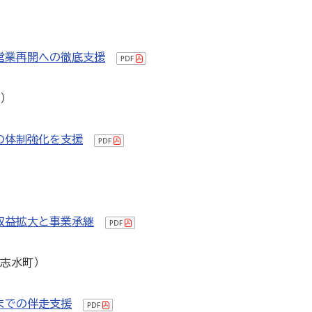
貯蓄共済）
死亡保険金(最高6千万円)の掛捨共済・福祉共済
営業再開への徹底支援
用共済）
従業員の退職金共済制度
経営者の退職金制度（
町）
止共済）
海外PL保険(国内補償は、ビジネス総合保険へ）
）
全国商工会連合会会員福祉共済「がん」重点補償
の体制強化を支援
（商工会の業務災害保険）
ます（海外知財訴訟費用保険制度）
事業活動のリスクを全
収益拡大と事業承継
達志水町）
も0円!「グーペ」なら、ホームページが無料で作れます。
メ
までの伴走支援