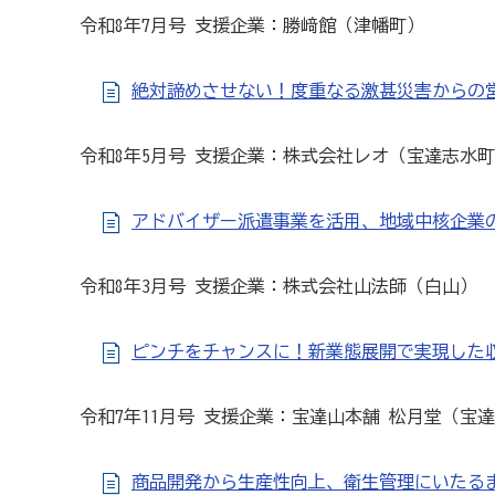
令和8年7月号 支援企業：勝﨑館（津幡町）
商工会の共済・保険
一つの掛金で貯蓄・生命保障・融資の3つの備え（商工
絶対諦めさせない！度重なる激甚災害からの
石川県中小企業共済協同組合(傷害共済・自動車事故費
令和8年5月号 支援企業：株式会社レオ（宝達志水
取引先の破たんによる連鎖倒産を防ぐ（中小企業倒産防
病気やケガで働けない場合の所得を補償（休業補償制度
アドバイザー派遣事業を活用、地域中核企業
万が一の「労働災害」と使用者賠償補償がセットの保険
令和8年3月号 支援企業：株式会社山法師（白山）
海外での知財係争による経営リスクから皆様をお守りし
情報漏えいリスクの備えに（情報漏えい保険）
ピンチをチャンスに！新業態展開で実現した
商工会のサービス
令和7年11月号 支援企業：宝達山本舗 松月堂（宝
経理・記帳代行
[商工会員限定]初期費用も月額料金
商品開発から生産性向上、衛生管理にいたる