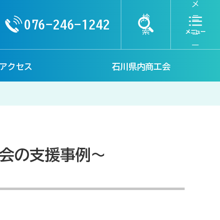
メ
検
ニ
076-246-1242
索
ュ
ー
アクセス
石川県内商工会
工会の支援事例～