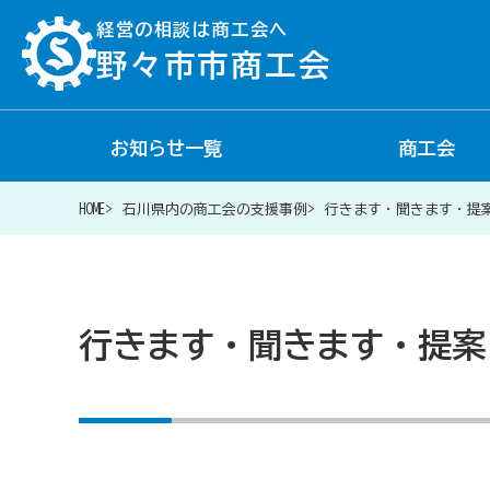
経営の相談は商工会へ
野々市市商工会
お知らせ一覧
商工会
経営相談は商工会に
HOME
石川県内の商工会の支援事例
行きます・聞きます・提
補助金・助成金一覧
行きます・聞きます・提案
商工会が扱う融資・金融制度
令和6年能登半島地震等災害に関する支援情報