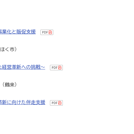
販売士）検定試験
事業化と販促支援
かほく市）
商工会の支援事例～
た経営革新への挑戦～
」（鶴来）
革新に向けた伴走支援
について
女性部について