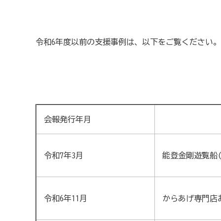
いしかわ商工会のインボイス広報
令和6年度以前の支援事例は、以下をご覧ください。
採用情報
公式フェイスブックページはこちらから
会報発行年月
公式LINEアカウントの登録はこちらから
令和7年3月
能登金剛遊覧船(
野々市市商工会 各種様式
令和6年11月
からあげ専門店お
ご相談の予約について【※ご相談は無料です。