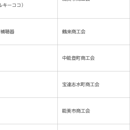
（シルキーココ）
ん補聴器
鶴来商工会
中能登町商工会
宝達志水町商工会
能美市商工会