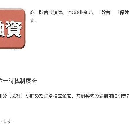
商工貯蓄共済は、1つの掛金で、「貯蓄」「保
貯蓄共済）
死亡保険金(最高6千万円)の掛捨共済・福祉共済
す。
用共済）
従業員の退職金共済制度
経営者の退職金制度（
止共済）
海外PL保険(国内補償は、ビジネス総合保険へ）
）
全国商工会連合会会員福祉共済「がん」重点補償
（商工会の業務災害保険）
ます（海外知財訴訟費用保険制度）
事業活動のリスクを全
金一時払制度を
自分（会社）が貯めた貯蓄積立金を、共済契約の満期前に引き
も0円!「グーペ」なら、ホームページが無料で作れます。
メ
します。