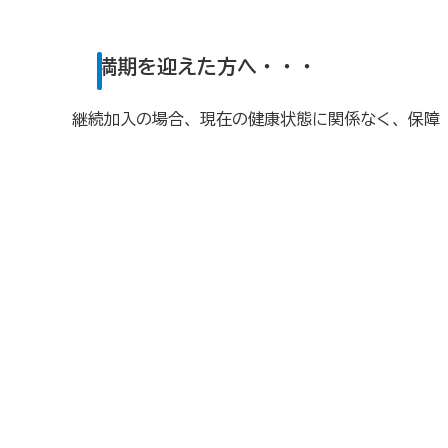
商工会が扱う検定
満期を迎えた方へ・・・
全国商工会珠算検定試験
リテールマーケティング（
継続加入の場合、現在の健康状態に関係なく、保障
石川県内の商工会の支援事例
行きます・聞きます・提案します そして伴走します～
会報「商工かが．のと」
商工会
目的
事業内容
商工会のあゆみ（沿革）
青年部
セミナー・講習会情報