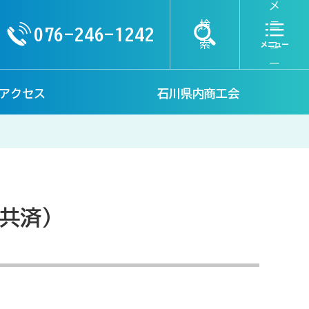
メ
検
ニ
076-246-1242
索
ュ
ー
アクセス
石川県内商工会
共済）