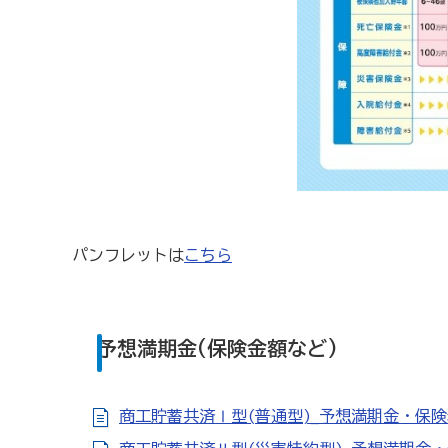
パンフレットは
こちら
予想満期金(保険金額など)
商工貯蓄共済Ⅰ型(普通型)_予想満期金・保険料