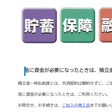
商工会の共済・保険
一つの掛金で貯蓄・生命保障・融資の3つの備え（商工
石川県中小企業共済協同組合(傷害共済・自動車事故費
取引先の破たんによる連鎖倒産を防ぐ（中小企業倒産防
病気やケガで働けない場合の所得を補償（休業補償制度
万が一の「労働災害」と使用者賠償補償がセットの保険
海外での知財係争による経営リスクから皆様をお守りし
急に資金が必要になったときは、積立
情報漏えいリスクの備えに（情報漏えい保険）
積立金一時払制度とは、共済契約は解約せずに、ご
商工会のサービス
急に資金が必要になったときは、ご利用ください。
経理・記帳代行
[商工会員限定]初期費用も月額料金
お問合せ、お手続きは、
ご加入の商工会
までお願い