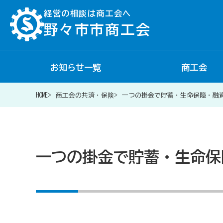
経営の相談は商工会へ
野々市市商工会
お知らせ一覧
商工会
経営相談は商工会に
HOME
商工会の共済・保険
一つの掛金で貯蓄・生命保障・融
補助金・助成金一覧
一つの掛金で貯蓄・生命保
商工会が扱う融資・金融制度
令和6年能登半島地震等災害に関する支援情報