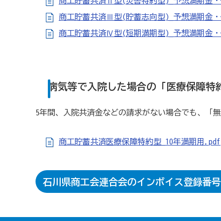
商工貯蓄共済Ⅱ型(災害特約型)_予想満期金・保
商工貯蓄共済Ⅲ型(貯蓄志向型)_予想満期金・保
商工貯蓄共済Ⅳ型(短期満期型)_予想満期金・保険
病気等で入院した場合の「医療保障特
5年間、入院共済金などの請求がない場合でも、「
商工貯蓄共済医療保障特約型_10年満期用.pdf
石川県商工会連合会のインボイス登録番号は、T3