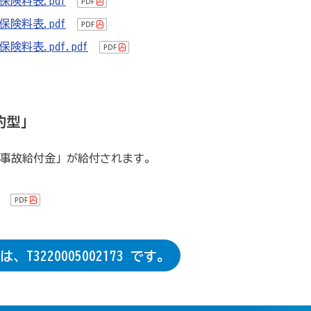
険料表.pdf
険料表.pdf
料表.pdf.pdf
約型」
無事故給付金」が給付されます。
220005002173 です。