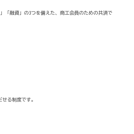
障」「融資」の3つを備えた、商工会員のための共済で
「生命」保障
小規模企業共済）
て備えた保険（ビジネス総合保険）
だせる制度です。
リットがいっぱい、労働保険事務