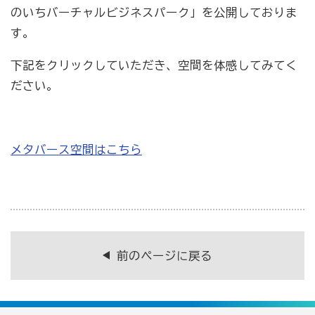
のいちバーチャルビジネスパーク」を公開しておりま
す。
商工会の共済・保険
下記をクリックしていただき、空間を体感してみてく
一つの掛金で貯蓄・生命保障・融資の3つの備え（商工
ださい。
貯蓄共済）
死亡保険金(最高6千万円)の掛捨共済・福祉共済「生
命」保障
メタバース空間はこちら
石川県中小企業共済協同組合(傷害共済・自動車事故費
用共済）
従業員の退職金共済制度
経営者の退職金制度（小規模企業共済）
前のページに戻る
取引先の破たんによる連鎖倒産を防ぐ（中小企業倒産防
止共済）
海外PL保険(国内補償は、ビジネス総合保険へ）