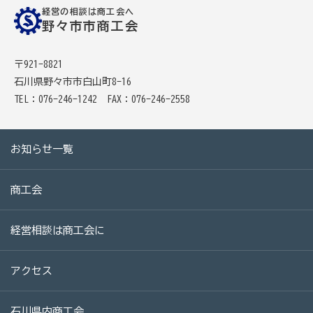
経営の相談は商工会へ
病気やケガで働けない場合の所得を補償（休業補償制
野々市市商工会
度）
全国商工会連合会会員福祉共済「がん」重点補償
〒921-8821
石川県野々市市白山町8-16
万が一の「労働災害」と使用者賠償補償がセットの保険
TEL：076-246-1242
FAX：076-246-2558
（商工会の業務災害保険）
海外での知財係争による経営リスクから皆様をお守りし
ます（海外知財訴訟費用保険制度）
お知らせ一覧
事業活動のリスクを全て備えた保険（ビジネス総合保
商工会
険）
情報漏えいリスクの備えに（情報漏えい保険）
経営相談は商工会に
商工会のサービス
アクセス
経理・記帳代行
石川県内商工会