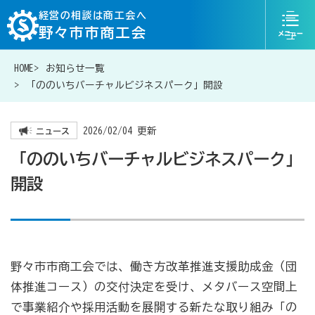
ニ
経営の相談は商工会へ
野々市市商工会
ュ
ー
HOME
お知らせ一覧
076-246-1242
お問い合わせ
「ののいちバーチャルビジネスパーク」開設
2026/02/04 更新
ニュース
「ののいちバーチャルビジネスパーク」
経営相談は商工会に
開設
補助金・助成金一覧
商工会が扱う融資・金融制度
野々市市商工会では、働き方改革推進支援助成金（団
体推進コース）の交付決定を受け、メタバース空間上
で事業紹介や採用活動を展開する新たな取り組み「の
令和6年能登半島地震等災害に関する支援情報